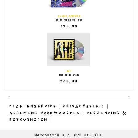
ALLES ANDERS
DIGISLEEVE CD
€15,00
AH!
CD-DIGIPAK
€20,00
KLANTENSERVICE
|
PRIVACYBELEID
|
ALGEMENE VOORWAARDEN
|
VERZENDING &
RETOURNEREN
|
Merchstore B.V. KvK 81130783