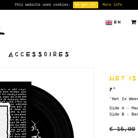
This website uses cookies.
Ok got it!
More info
EN
ACCESSOIRES
HET IS
7"
'Het Is Wee
Side A - Ma
Side B - Ba
€ 15,00