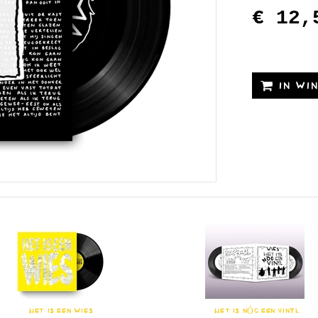
€ 12,
IN WI
HET IS EEN WIES
HET IS NÓG EEN VINYL