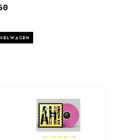
50
NKELWAGEN
AH! LIMITED EDITION